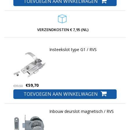
TOEVOEGEN AAN WINKELWAGEN
VERZENDKOSTEN € 7,95 (NL)
Insteekslot type G1 / RVS
€59,70
€99,50
TOEVOEGEN AAN WINKELWAGEN
Inbouw deurslot magnetisch / RVS