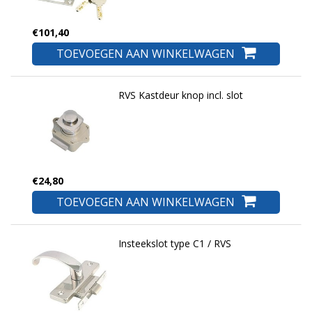
€101,40
TOEVOEGEN AAN WINKELWAGEN
RVS Kastdeur knop incl. slot
€24,80
TOEVOEGEN AAN WINKELWAGEN
Insteekslot type C1 / RVS