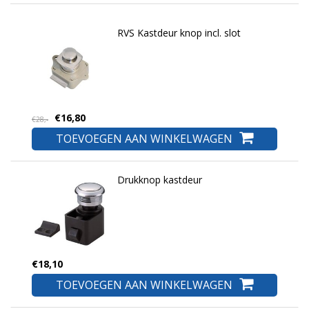
RVS Kastdeur knop incl. slot
€16,80
€28,-
TOEVOEGEN AAN WINKELWAGEN
Drukknop kastdeur
€18,10
TOEVOEGEN AAN WINKELWAGEN