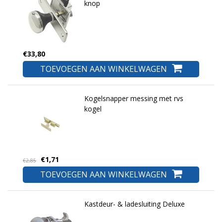
knop
€33,80
TOEVOEGEN AAN WINKELWAGEN
Kogelsnapper messing met rvs
kogel
€1,71
€2,85
TOEVOEGEN AAN WINKELWAGEN
Kastdeur- & ladesluiting Deluxe