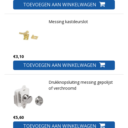
TOEVOEGEN AAN WINKELWAGEN
Messing kastdeurslot
€3,10
TOEVOEGEN AAN WINKELWAGEN
Drukknopsluiting messing gepolijst
of verchroomd
€5,60
TOEVOEGEN AAN WINKELWAGEN