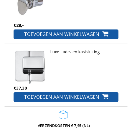
€28,-
TOEVOEGEN AAN WINKELWAGEN
Luxe Lade- en kastsluiting
€37,30
TOEVOEGEN AAN WINKELWAGEN
VERZENDKOSTEN € 7,95 (NL)