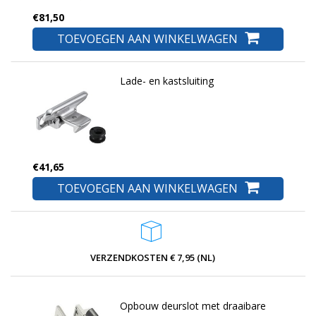
€81,50
TOEVOEGEN AAN WINKELWAGEN
Lade- en kastsluiting
€41,65
TOEVOEGEN AAN WINKELWAGEN
VERZENDKOSTEN € 7,95 (NL)
Opbouw deurslot met draaibare