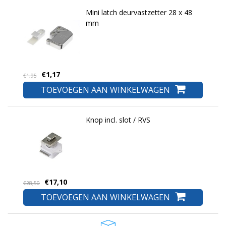
Mini latch deurvastzetter 28 x 48
mm
€1,17
€1,95
TOEVOEGEN AAN WINKELWAGEN
Knop incl. slot / RVS
€17,10
€28,50
TOEVOEGEN AAN WINKELWAGEN