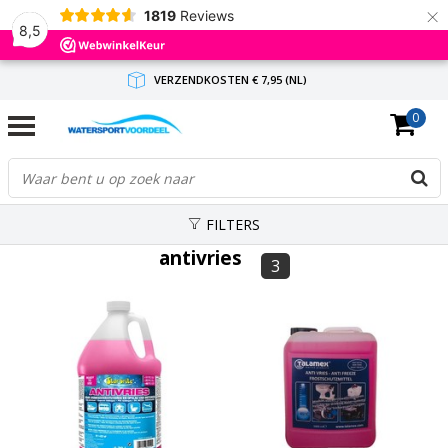
×
1819
Reviews
8,5
VERZENDKOSTEN € 7,95 (NL)
0
GRATIS VERZENDING(NL) VANAF € 65,-
BINNEN 1-3 WERKDAGEN ANTWOORD
FILTERS
antivries
3