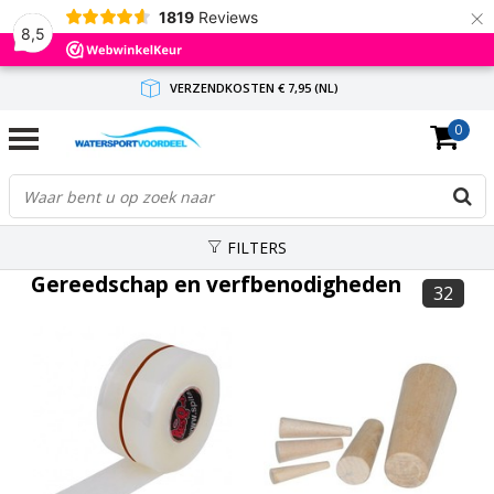
×
1819
Reviews
8,5
VERZENDKOSTEN € 7,95 (NL)
0
GRATIS VERZENDING(NL) VANAF € 65,-
BINNEN 1-3 WERKDAGEN ANTWOORD
FILTERS
Gereedschap en verfbenodigheden
32