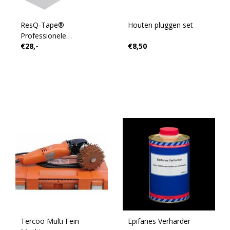
ResQ-Tape®
Houten pluggen set
Professionele
€28,-
€8,50
Reparatietape
Tercoo Multi Fein
Epifanes Verharder