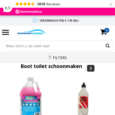
×
1819
Reviews
8,5
VERZENDKOSTEN € 7,95 (NL)
0
GRATIS VERZENDING(NL) VANAF € 65,-
BINNEN 1-3 WERKDAGEN ANTWOORD
FILTERS
Boot toilet schoonmaken
8