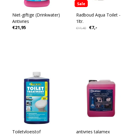
Sale
Niet-giftige (Drinkwater)
Radboud Aqua Toilet -
Antivries
1ltr.
€21,95
€7,-
€11,40
Toiletvloeistof
antivries talamex