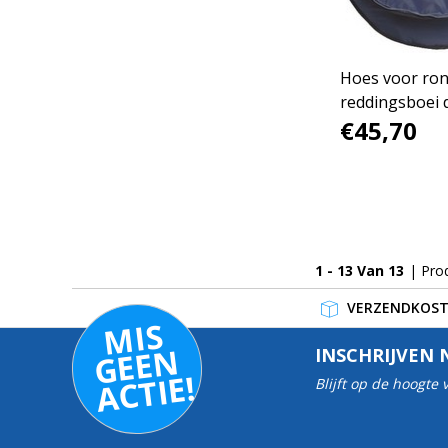
Hoes voor ro
reddingsboei 
€45,70
1 - 13 Van 13
| Pro
VERZENDKOSTE
MI
S
G
E
E
A
C
TI
N
INSCHRIJVEN 
E!
Blijft op de hoogte