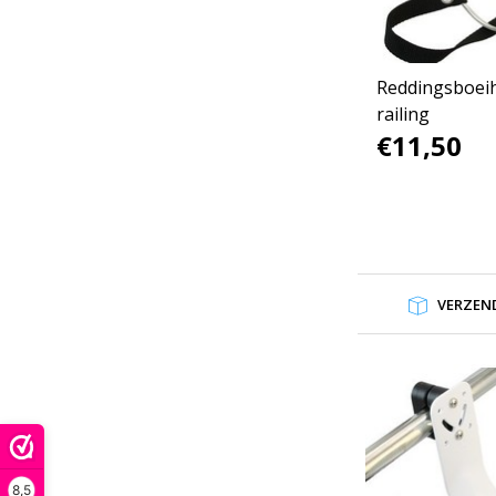
Reddingsboei
railing
€11,50
VERZEND
8,5