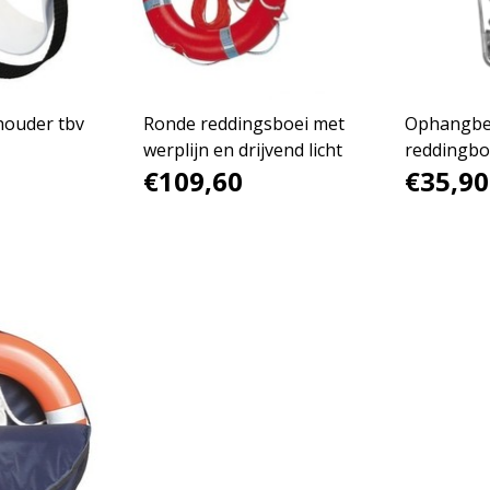
houder tbv
Ronde reddingsboei met
Ophangbe
werplijn en drijvend licht
reddingboe
€109,60
€35,90
reddinglic