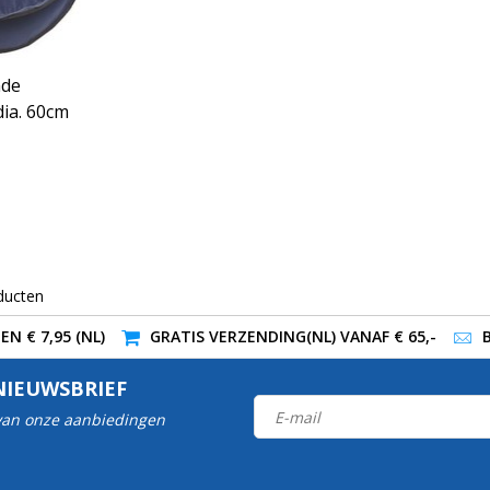
nde
dia. 60cm
ducten
N € 7,95 (NL)
GRATIS VERZENDING(NL) VANAF € 65,-
NIEUWSBRIEF
 van onze aanbiedingen