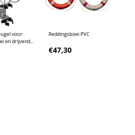
ugel voor
Reddingsboei PVC
i en drijvend
€47,30
ht