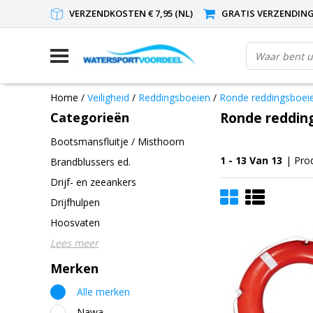
VERZENDKOSTEN € 7,95 (NL)
GRATIS VERZENDING(
Home
/
Veiligheid
/
Reddingsboeien
/
Ronde reddingsboei
Categorieën
Ronde reddin
Bootsmansfluitje / Misthoorn
1 - 13 Van 13
| Pro
Brandblussers ed.
Drijf- en zeeankers
Drijfhulpen
Hoosvaten
Lees meer
Merken
Alle merken
Nawa