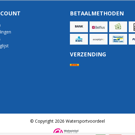
CCOUNT
BETAALMETHODEN
n
lingen
s
lijst
VERZENDING
© Copyright 2026 Watersportvoordeel