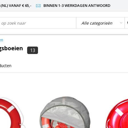
NL) VANAF € 65,-
BINNEN 1-3 WERKDAGEN ANTWOORD
en
gsboeien
13
ducten