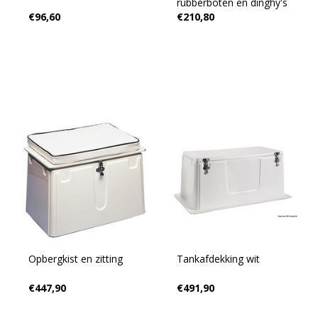
rubberboten en dinghy's
€96,60
€210,80
Opbergkist en zitting
Tankafdekking wit
€447,90
€491,90