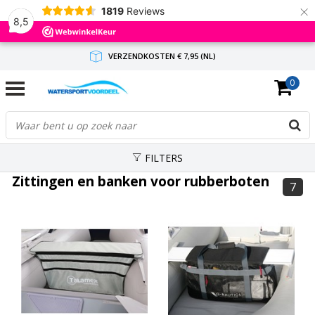
×
1819
Reviews
8,5
VERZENDKOSTEN € 7,95 (NL)
0
GRATIS VERZENDING(NL) VANAF € 65,-
BINNEN 1-3 WERKDAGEN ANTWOORD
FILTERS
Zittingen en banken voor rubberboten
7