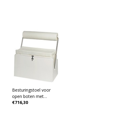
Besturingstoel voor
open boten met
€716,30
neerklapbare rugleuning