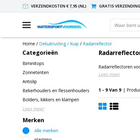
VERZENDKOSTEN € 7,95 (NL)
GRATIS VERZENDING(
Home
/
Dekuitrusting / Kuip
/
Radarreflector
Categorieën
Radarreflecto
Biminitops
Radarreflectoren voo
Zonnetenten
Lees meer
Antislip
1 - 9 Van 9
| Produ
Bekerhouders en flessenhouders
Bolders, kikkers en klampen
Lees meer
Merken
Alle merken
plastimo