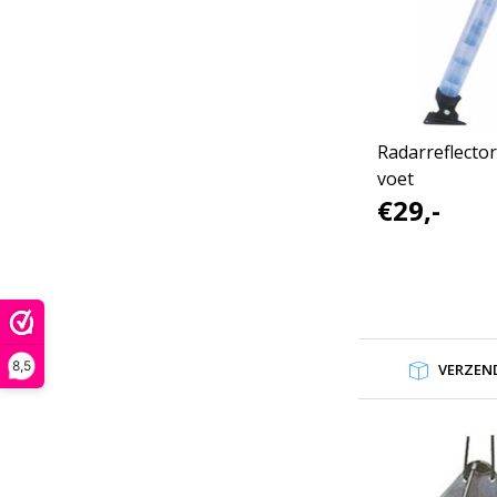
Radarreflector
voet
€29,-
8,5
VERZEND