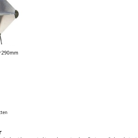
tor290mm
cten
r