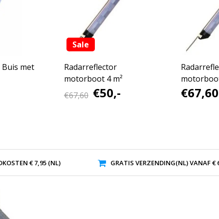
Sale
 Buis met
Radarreflector
Radarrefle
motorboot 4 m²
motorboot
€50,-
€67,60
€67,60
KOSTEN € 7,95 (NL)
GRATIS VERZENDING(NL) VANAF € 6