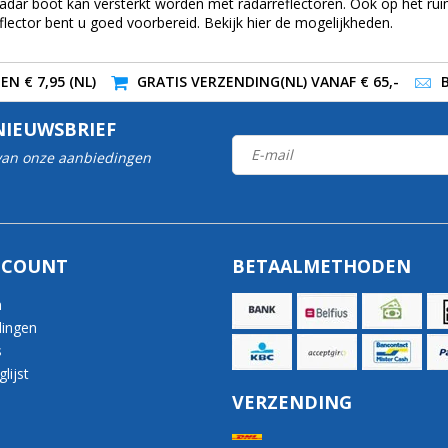
Radar boot kan versterkt worden met radarreflectoren. Ook op het rui
lector bent u goed voorbereid. Bekijk hier de mogelijkheden.
N € 7,95 (NL)
GRATIS VERZENDING(NL) VANAF € 65,-
NIEUWSBRIEF
 van onze aanbiedingen
CCOUNT
BETAALMETHODEN
n
lingen
s
lijst
VERZENDING