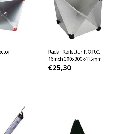
ector
Radar Reflector R.O.R.C.
16inch 300x300x415mm
€25,30