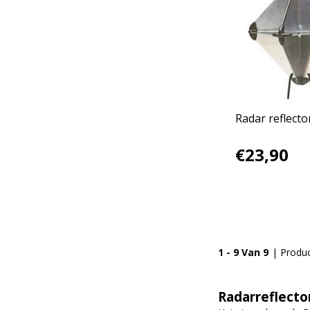
Radar reflec
€23,90
1 - 9 Van 9
| Produ
Radarreflecto