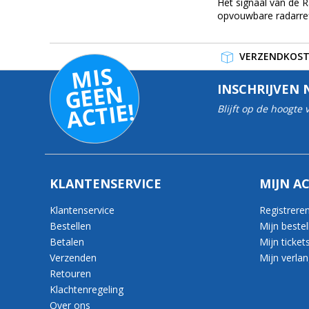
Het signaal van de 
opvouwbare radarref
VERZENDKOSTE
MI
S
G
E
E
A
C
TI
N
INSCHRIJVEN 
E!
Blijft op de hoogte
KLANTENSERVICE
MIJN A
Klantenservice
Registrere
Bestellen
Mijn bestel
Betalen
Mijn ticket
Verzenden
Mijn verlang
Retouren
Klachtenregeling
Over ons