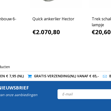
nbouw 6-
Quick ankerlier Hector
Trek scha
lampje
€2.070,80
€20,60
ducten
N € 7,95 (NL)
GRATIS VERZENDING(NL) VANAF € 65,-
NIEUWSBRIEF
 van onze aanbiedingen