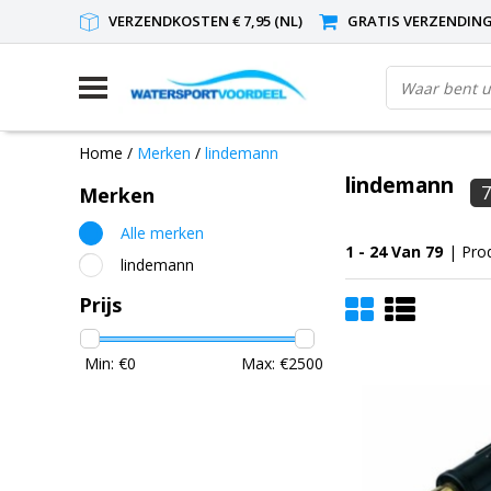
VERZENDKOSTEN € 7,95 (NL)
GRATIS VERZENDING(
Home
/
Merken
/
lindemann
lindemann
7
Merken
Alle merken
1 - 24 Van 79
| Pro
lindemann
Prijs
Min: €
0
Max: €
2500