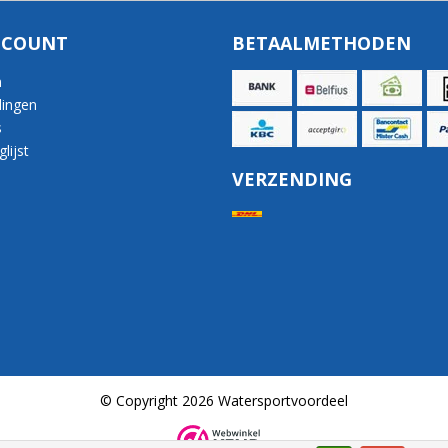
CCOUNT
BETAALMETHODEN
n
lingen
s
lijst
VERZENDING
© Copyright 2026 Watersportvoordeel