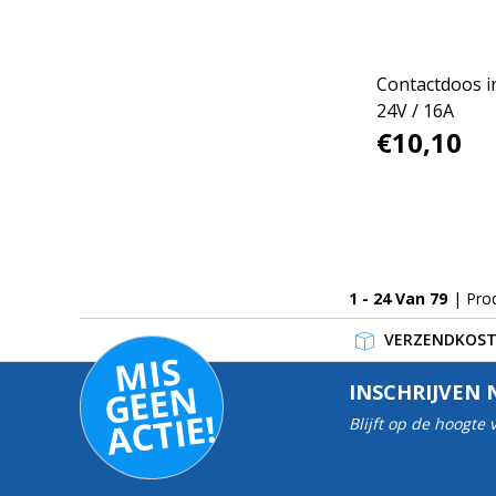
Contactdoos i
24V / 16A
€10,10
1 - 24 Van 79
| Pro
VERZENDKOSTE
MI
S
G
E
E
A
C
TI
N
INSCHRIJVEN 
E!
Blijft op de hoogte