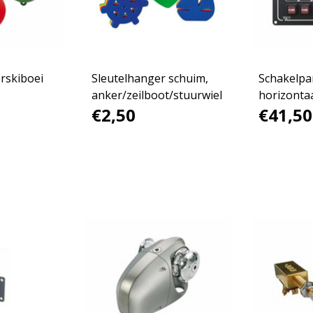
rskiboei
Sleutelhanger schuim,
Schakelpa
anker/zeilboot/stuurwiel
horizonta
€2,50
€41,50
schakelaa