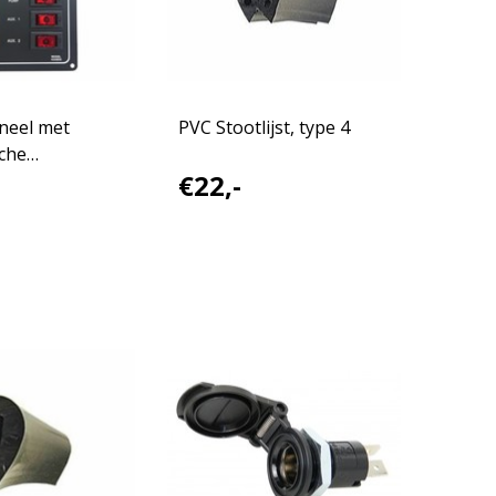
neel met
PVC Stootlijst, type 4
che
€22,-
n / 12V