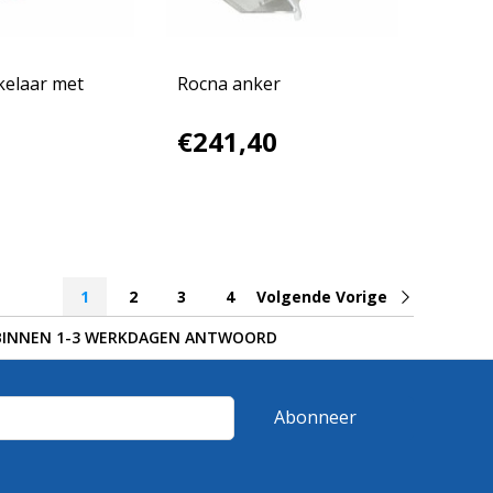
kelaar met
Rocna anker
€241,40
1
2
3
4
Volgende Vorige
BINNEN 1-3 WERKDAGEN ANTWOORD
Abonneer