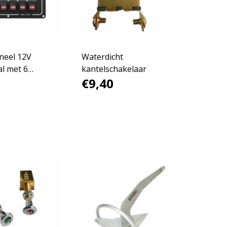
neel 12V
Waterdicht
al met 6
kantelschakelaar
€9,40
rs