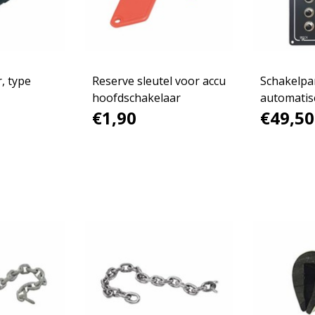
r, type
Reserve sleutel voor accu
Schakelpa
hoofdschakelaar
automatis
€1,90
€49,50
zekeringe