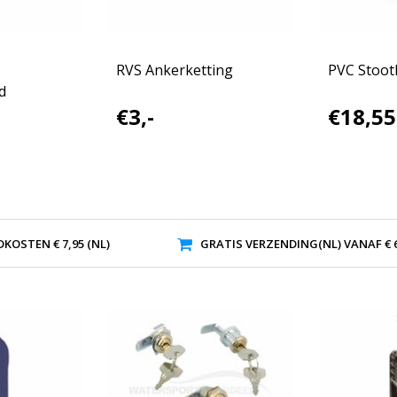
RVS Ankerketting
PVC Stootli
d
€3,-
€18,55
KOSTEN € 7,95 (NL)
GRATIS VERZENDING(NL) VANAF € 6