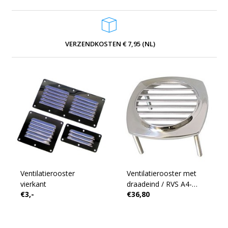
VERZENDKOSTEN € 7,95 (NL)
Ventilatierooster
Ventilatierooster met
vierkant
draadeind / RVS A4-
€3,-
€36,80
AISI316