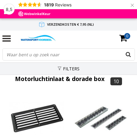
×
1819
Reviews
8,5
VERZENDKOSTEN € 7,95 (NL)
0
GRATIS VERZENDING(NL) VANAF € 65,-
BINNEN 1-3 WERKDAGEN ANTWOORD
FILTERS
Motorluchtinlaat & dorade box
10