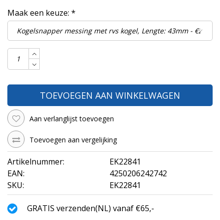
Maak een keuze:
*
TOEVOEGEN AAN WINKELWAGEN
Aan verlanglijst toevoegen
Toevoegen aan vergelijking
Artikelnummer:
EK22841
EAN:
4250206242742
SKU:
EK22841
GRATIS verzenden(NL) vanaf €65,-