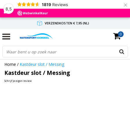
×
1819
Reviews
8,5
VERZENDKOSTEN € 7,95 (NL)
0
GRATIS VERZENDING(NL) VANAF € 65,-
BINNEN 1-3 WERKDAGEN ANTWOORD
Home
/
Kastdeur slot / Messing
Kastdeur slot / Messing
Schrijf je eigen review