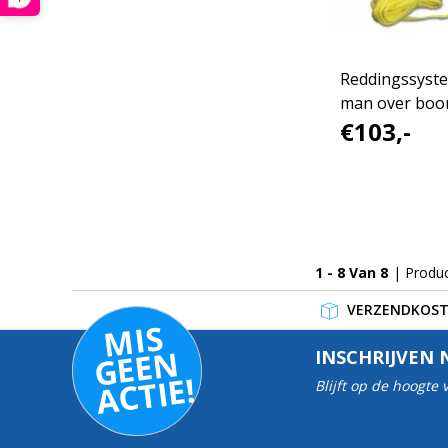
Reddingssyst
man over boo
€103,-
1 - 8 Van 8
| Produ
VERZENDKOSTE
MI
S
G
E
E
A
C
TI
N
INSCHRIJVEN 
E!
Blijft op de hoogte