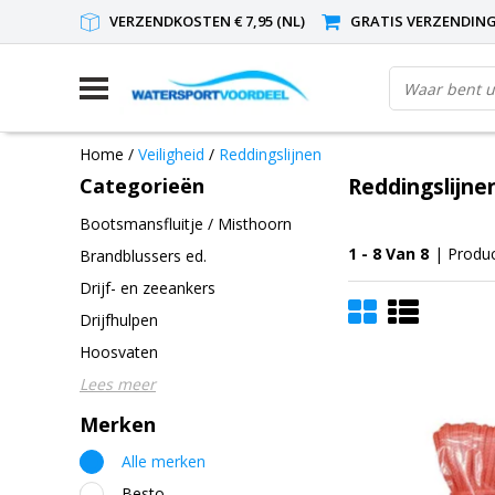
VERZENDKOSTEN € 7,95 (NL)
GRATIS VERZENDING(
Home
/
Veiligheid
/
Reddingslijnen
Categorieën
Reddingslijne
Bootsmansfluitje / Misthoorn
1 - 8 Van 8
| Produ
Brandblussers ed.
Drijf- en zeeankers
Drijfhulpen
Hoosvaten
Lees meer
Merken
Alle merken
Besto