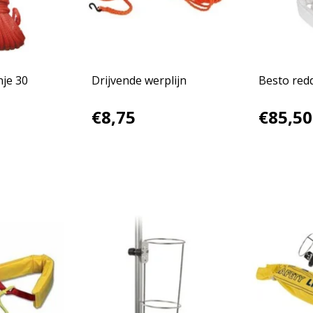
nje 30
Drijvende werplijn
Besto red
€8,75
€85,50