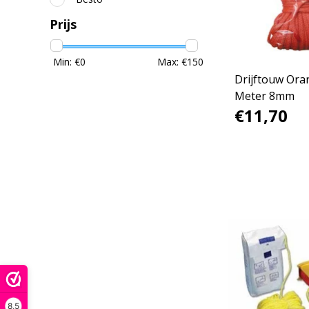
Prijs
Min: €
0
Max: €
150
Drijftouw Ora
Meter 8mm
€11,70
8,5