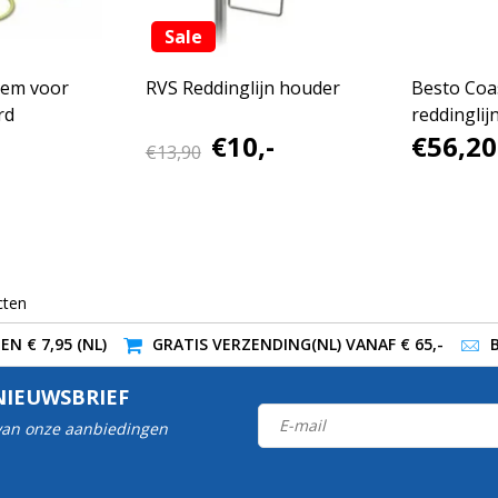
Sale
eem voor
RVS Reddinglijn houder
Besto Coa
rd
reddinglijn
€10,-
€56,20
houder
€13,90
cten
N € 7,95 (NL)
GRATIS VERZENDING(NL) VANAF € 65,-
NIEUWSBRIEF
 van onze aanbiedingen