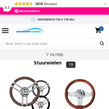
×
1819
Reviews
8,5
VERZENDKOSTEN € 7,95 (NL)
0
GRATIS VERZENDING(NL) VANAF € 65,-
BINNEN 1-3 WERKDAGEN ANTWOORD
FILTERS
Stuurwielen
19