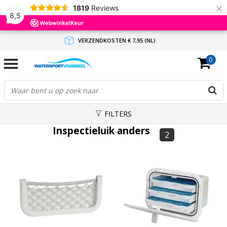
×
1819
Reviews
8,5
VERZENDKOSTEN € 7,95 (NL)
0
GRATIS VERZENDING(NL) VANAF € 65,-
BINNEN 1-3 WERKDAGEN ANTWOORD
FILTERS
Inspectieluik anders
2