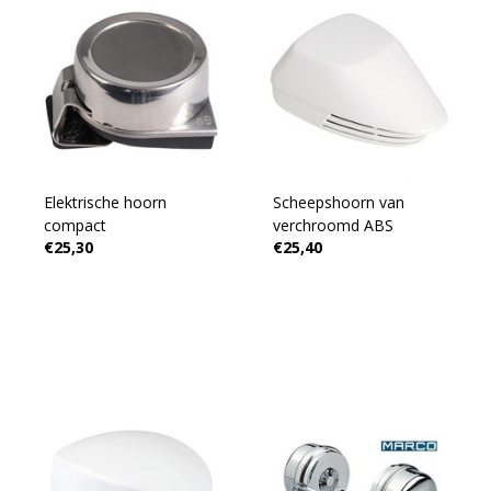
Elektrische hoorn
Scheepshoorn van
compact
verchroomd ABS
€25,30
€25,40