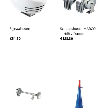
Signaalhoorn
Scheepshoorn MARCO -
114dB / Dubbel
€51,50
€128,30