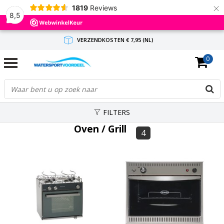
×
1819
Reviews
8,5
VERZENDKOSTEN € 7,95 (NL)
0
GRATIS VERZENDING(NL) VANAF € 65,-
BINNEN 1-3 WERKDAGEN ANTWOORD
FILTERS
Oven / Grill
4