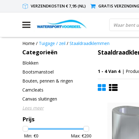
VERZENDKOSTEN € 7,95 (NL)
GRATIS VERZENDING(
Home
/
Tuigage / zeil
/
Staaldraadklemmen
Categorieën
Staaldraadk
Blokken
1 - 4 Van 4
| Produ
Bootsmanstoel
Bouten, pennen & ringen
Camcleats
Canvas sluitingen
Lees meer
Prijs
Min: €
0
Max: €
200