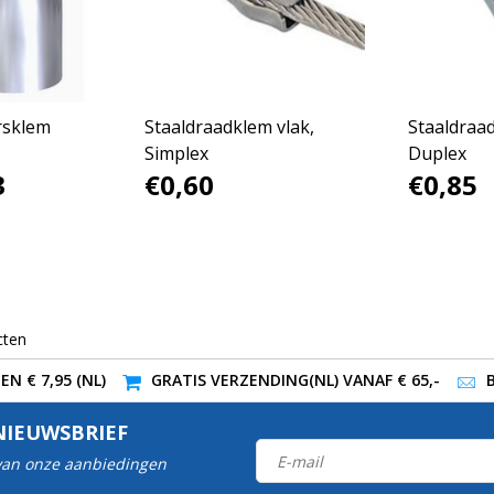
rsklem
Staaldraadklem vlak,
Staaldraad
Simplex
Duplex
3
€0,60
€0,85
cten
N € 7,95 (NL)
GRATIS VERZENDING(NL) VANAF € 65,-
NIEUWSBRIEF
 van onze aanbiedingen