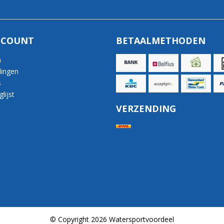
CCOUNT
BETAALMETHODEN
n
lingen
s
lijst
VERZENDING
© Copyright 2026 Watersportvoordeel