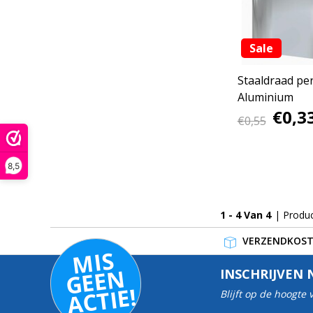
Sale
Staaldraad pe
Aluminium
€0,3
€0,55
8,5
1 - 4 Van 4
| Produ
VERZENDKOSTE
MI
S
G
E
E
A
C
TI
N
INSCHRIJVEN 
E!
Blijft op de hoogte