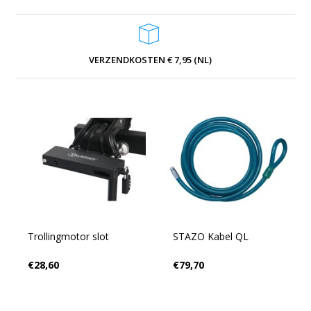
VERZENDKOSTEN € 7,95 (NL)
Trollingmotor slot
STAZO Kabel QL
€28,60
€79,70