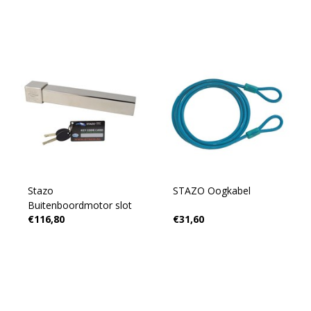
Stazo
STAZO Oogkabel
Buitenboordmotor slot
€116,80
€31,60