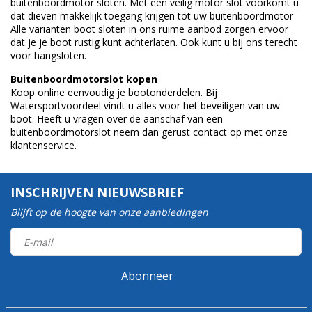
buitenboordmotor sloten. Met een veilig motor slot voorkomt u
dat dieven makkelijk toegang krijgen tot uw buitenboordmotor
Alle varianten boot sloten in ons ruime aanbod zorgen ervoor
dat je je boot rustig kunt achterlaten. Ook kunt u bij ons terecht
voor hangsloten.
Buitenboordmotorslot kopen
Koop online eenvoudig je bootonderdelen. Bij
Watersportvoordeel vindt u alles voor het beveiligen van uw
boot. Heeft u vragen over de aanschaf van een
buitenboordmotorslot neem dan gerust contact op met onze
klantenservice.
INSCHRIJVEN NIEUWSBRIEF
Blijft op de hoogte van onze aanbiedingen
Abonneer