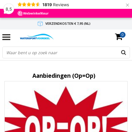
×
1819
Reviews
8,5
VERZENDKOSTEN € 7,95 (NL)
0
GRATIS VERZENDING(NL) VANAF € 65,-
BINNEN 1-3 WERKDAGEN ANTWOORD
Aanbiedingen (Op=Op)