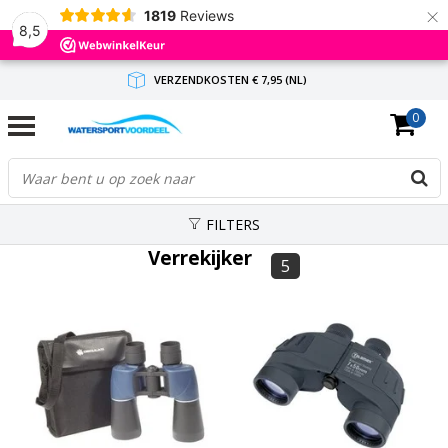
×
1819
Reviews
8,5
VERZENDKOSTEN € 7,95 (NL)
0
GRATIS VERZENDING(NL) VANAF € 65,-
BINNEN 1-3 WERKDAGEN ANTWOORD
FILTERS
Verrekijker
5