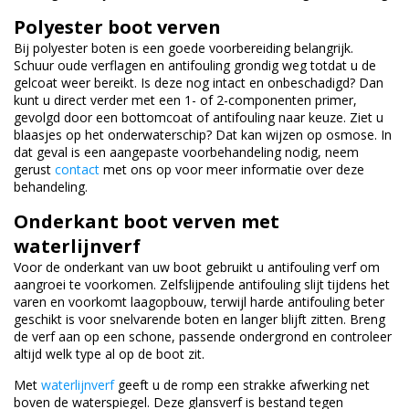
Polyester boot verven
Bij polyester boten is een goede voorbereiding belangrijk.
Schuur oude verflagen en antifouling grondig weg totdat u de
gelcoat weer bereikt. Is deze nog intact en onbeschadigd? Dan
kunt u direct verder met een 1- of 2-componenten primer,
gevolgd door een bottomcoat of antifouling naar keuze. Ziet u
blaasjes op het onderwaterschip? Dat kan wijzen op osmose. In
dat geval is een aangepaste voorbehandeling nodig, neem
gerust
contact
met ons op voor meer informatie over deze
behandeling.
Onderkant boot verven met
waterlijnverf
Voor de onderkant van uw boot gebruikt u antifouling verf om
aangroei te voorkomen. Zelfslijpende antifouling slijt tijdens het
varen en voorkomt laagopbouw, terwijl harde antifouling beter
geschikt is voor snelvarende boten en langer blijft zitten. Breng
de verf aan op een schone, passende ondergrond en controleer
altijd welk type al op de boot zit.
Met
waterlijnverf
geeft u de romp een strakke afwerking net
boven de waterspiegel. Deze glansverf is bestand tegen