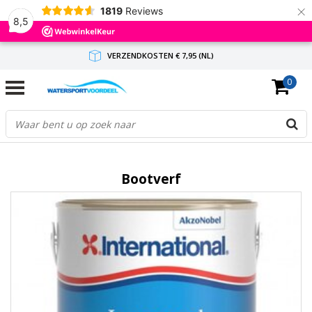
×
1819
Reviews
8,5
VERZENDKOSTEN € 7,95 (NL)
0
GRATIS VERZENDING(NL) VANAF € 65,-
BINNEN 1-3 WERKDAGEN ANTWOORD
Bootverf