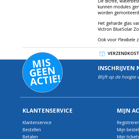
De dichte, waterbes
kunnen modules gem
worden gemonteerd 
Het geharde glas van
Victron BlueSolar 
Ook voor Flexibele z
VERZENDKOSTE
MI
S
G
E
E
A
C
TI
N
INSCHRIJVEN 
E!
Blijft op de hoogte
KLANTENSERVICE
MIJN A
Klantenservice
Registrere
Bestellen
Mijn bestel
Betalen
Mijn ticket