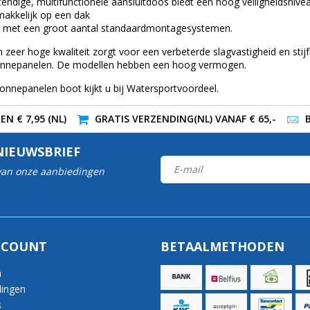
tendige, multifunctionele aansluitdoos biedt een hoog veiligheidsniv
akkelijk op een dak
met een groot aantal standaardmontagesystemen.
 zeer hoge kwaliteit zorgt voor een verbeterde slagvastigheid en stij
Zonnepanelen. De modellen hebben een hoog vermogen.
onnepanelen boot kijkt u bij Watersportvoordeel.
N € 7,95 (NL)
GRATIS VERZENDING(NL) VANAF € 65,-
NIEUWSBRIEF
 van onze aanbiedingen
CCOUNT
BETAALMETHODEN
n
lingen
s