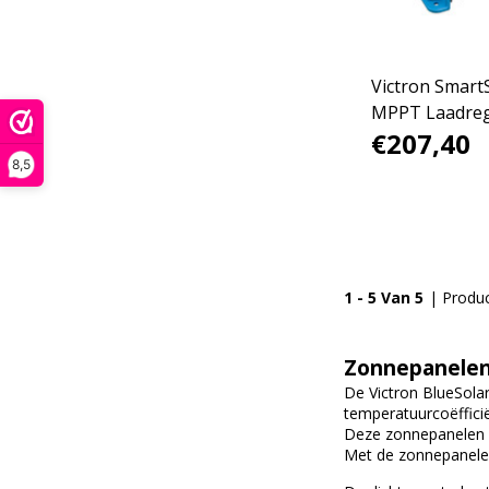
Victron SmartSolar
MPPT Laadreg
€207,40
150/35
8,5
1 - 5 Van 5
| Produ
Zonnepanelen
De Victron BlueSola
temperatuurcoëfficië
Deze zonnepanelen v
Met de zonnepanelen