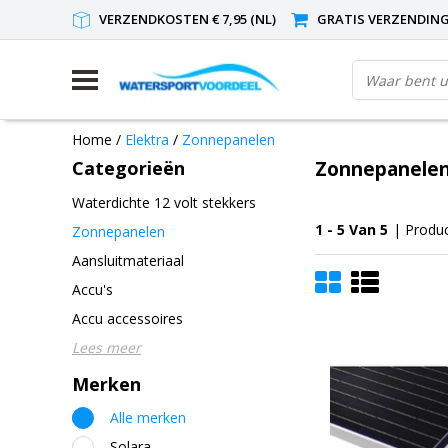
VERZENDKOSTEN € 7,95 (NL)
GRATIS VERZENDING(
Home
/
Elektra
/
Zonnepanelen
Categorieën
Zonnepanele
Waterdichte 12 volt stekkers
1 - 5 Van 5
| Produ
Zonnepanelen
Aansluitmateriaal
Accu's
Accu accessoires
Lees meer
Merken
Alle merken
Solara