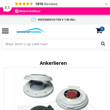
×
1819
Reviews
8,5
VERZENDKOSTEN € 7,95 (NL)
0
GRATIS VERZENDING(NL) VANAF € 65,-
BINNEN 1-3 WERKDAGEN ANTWOORD
Ankerlieren