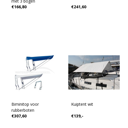
met 3 bogen
€166,80
€241,60
Biminitop voor
Kuiptent wit
rubberboten
€307,60
€139,-