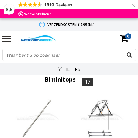
×
1819
Reviews
8,5
VERZENDKOSTEN € 7,95 (NL)
0
GRATIS VERZENDING(NL) VANAF € 65,-
BINNEN 1-3 WERKDAGEN ANTWOORD
FILTERS
Biminitops
17