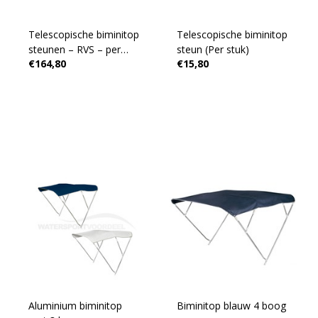
Telescopische biminitop
Telescopische biminitop
steunen – RVS – per
steun (Per stuk)
€164,80
€15,80
paar (2 stuks)
Aluminium biminitop
Biminitop blauw 4 boog