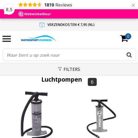
×
1819
Reviews
8,5
VERZENDKOSTEN € 7,95 (NL)
0
GRATIS VERZENDING(NL) VANAF € 65,-
BINNEN 1-3 WERKDAGEN ANTWOORD
FILTERS
Luchtpompen
6