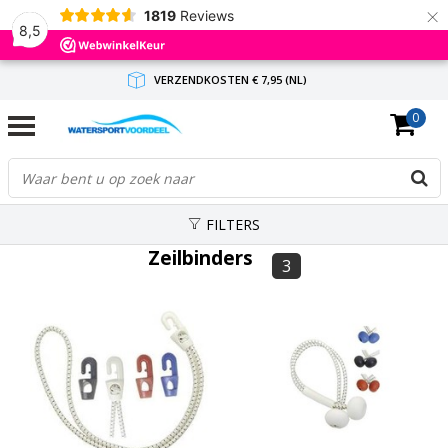
×
1819
Reviews
8,5
VERZENDKOSTEN € 7,95 (NL)
0
GRATIS VERZENDING(NL) VANAF € 65,-
BINNEN 1-3 WERKDAGEN ANTWOORD
FILTERS
Zeilbinders
3