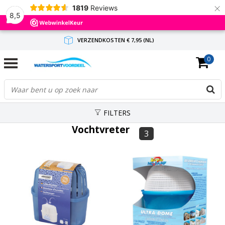
×
1819
Reviews
8,5
VERZENDKOSTEN € 7,95 (NL)
0
GRATIS VERZENDING(NL) VANAF € 65,-
BINNEN 1-3 WERKDAGEN ANTWOORD
FILTERS
Vochtvreter
3