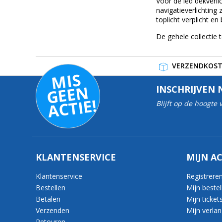
Voor de led dekverli
navigatieverlichting 
toplicht verplicht en
De gehele collectie 
VERZENDKOSTE
MI
S
G
E
E
A
C
TI
N
INSCHRIJVEN 
E!
Blijft op de hoogte
KLANTENSERVICE
MIJN A
Klantenservice
Registrere
Bestellen
Mijn bestel
Betalen
Mijn ticket
Verzenden
Mijn verlang
Retouren