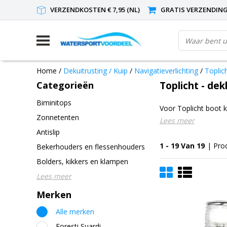
VERZENDKOSTEN € 7,95 (NL)
GRATIS VERZENDING(
Home
/
Dekuitrusting / Kuip
/
Navigatieverlichting
/
Toplich
Categorieën
Toplicht - dek
Biminitops
Voor Toplicht boot k
Zonnetenten
Lees meer
Antislip
1 - 19 Van 19
| Pro
Bekerhouders en flessenhouders
Bolders, kikkers en klampen
Lees meer
Merken
Alle merken
Foresti Suardi