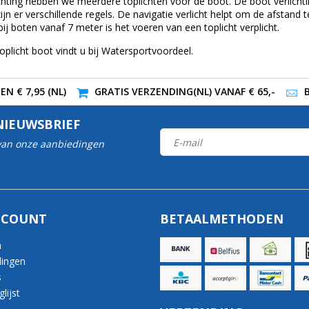
chting hebben we meerdere toplichten voor de boot. De boot verlicht
zijn er verschillende regels. De navigatie verlicht helpt om de afstand
 bij boten vanaf 7 meter is het voeren van een toplicht verplicht.
toplicht boot vindt u bij Watersportvoordeel.
N € 7,95 (NL)
GRATIS VERZENDING(NL) VANAF € 65,-
NIEUWSBRIEF
 van onze aanbiedingen
CCOUNT
BETAALMETHODEN
n
lingen
s
lijst