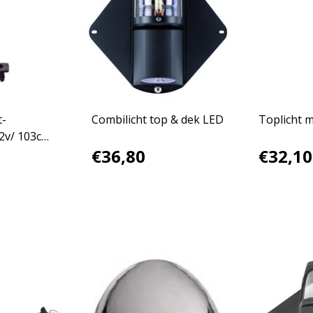
t-
Combilicht top & dek LED
Toplicht 
2v/ 103cm.
€36,80
€32,10