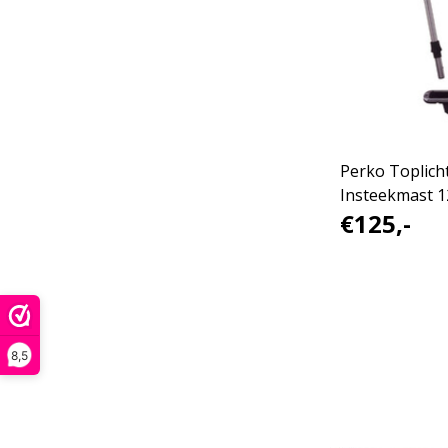
Perko Toplich
Insteekmast 1
€125,-
Frosted lens
8,5