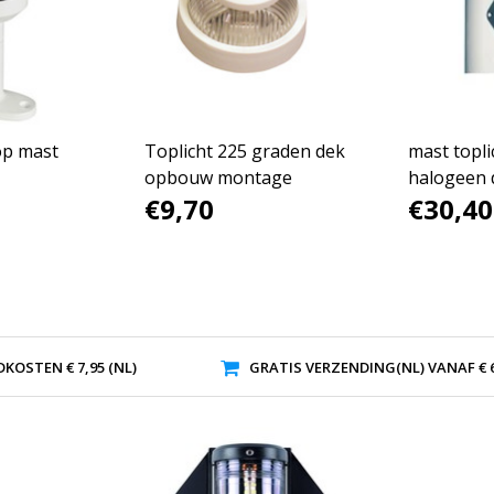
op mast
Toplicht 225 graden dek
mast topli
opbouw montage
halogeen 
€9,70
€30,40
KOSTEN € 7,95 (NL)
GRATIS VERZENDING(NL) VANAF € 6