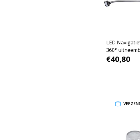
LED Navigatiev
360° uitneem
€40,80
VERZEND