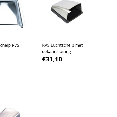
schelp RVS
RVS Luchtschelp met
dekaansluiting
€31,10