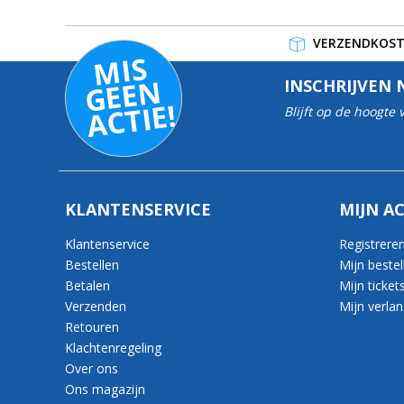
VERZENDKOSTE
MI
S
G
E
E
A
C
TI
N
INSCHRIJVEN 
E!
Blijft op de hoogte
KLANTENSERVICE
MIJN A
Klantenservice
Registrere
Bestellen
Mijn bestel
Betalen
Mijn ticket
Verzenden
Mijn verlang
Retouren
Klachtenregeling
Over ons
Ons magazijn