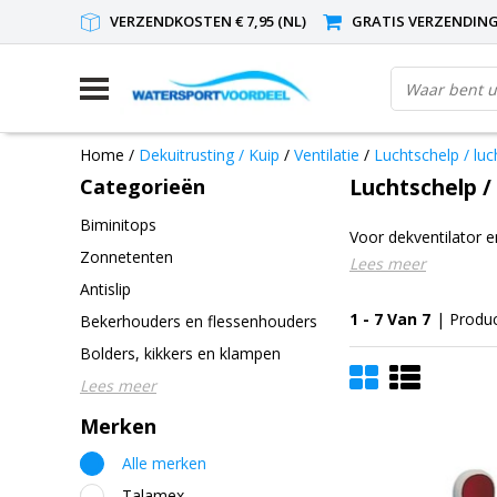
VERZENDKOSTEN € 7,95 (NL)
GRATIS VERZENDING(
Home
/
Dekuitrusting / Kuip
/
Ventilatie
/
Luchtschelp / lu
Categorieën
Luchtschelp /
Biminitops
Voor dekventilator 
Zonnetenten
Lees meer
Antislip
1 - 7 Van 7
| Produ
Bekerhouders en flessenhouders
Bolders, kikkers en klampen
Lees meer
Merken
Alle merken
Talamex