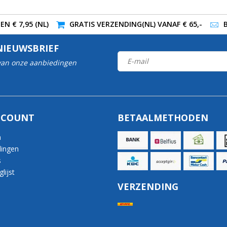
N € 7,95 (NL)
GRATIS VERZENDING(NL) VANAF € 65,-
NIEUWSBRIEF
 van onze aanbiedingen
CCOUNT
BETAALMETHODEN
n
lingen
s
lijst
VERZENDING