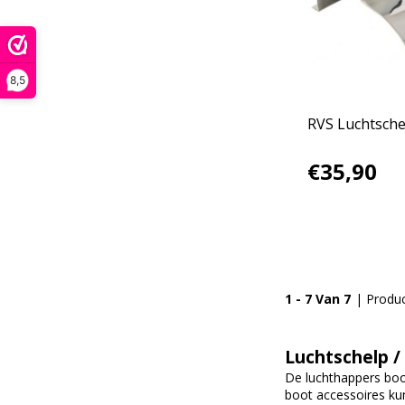
8,5
RVS Luchtsche
€35,90
1 - 7 Van 7
| Produ
Luchtschelp /
De luchthappers boot
boot accessoires kun