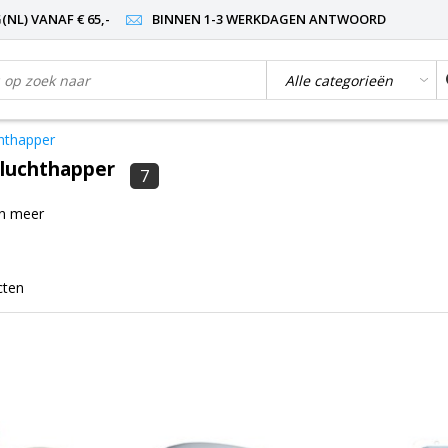
NL) VANAF € 65,-
BINNEN 1-3 WERKDAGEN ANTWOORD
chthapper
 luchthapper
7
en meer
cten