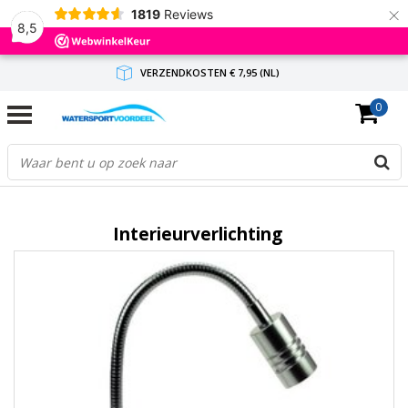
×
1819
Reviews
8,5
VERZENDKOSTEN € 7,95 (NL)
0
GRATIS VERZENDING(NL) VANAF € 65,-
BINNEN 1-3 WERKDAGEN ANTWOORD
Interieurverlichting