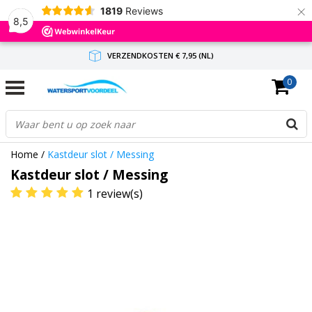
×
1819
Reviews
8,5
VERZENDKOSTEN € 7,95 (NL)
0
GRATIS VERZENDING(NL) VANAF € 65,-
BINNEN 1-3 WERKDAGEN ANTWOORD
Home
/
Kastdeur slot / Messing
Kastdeur slot / Messing
1 review(s)