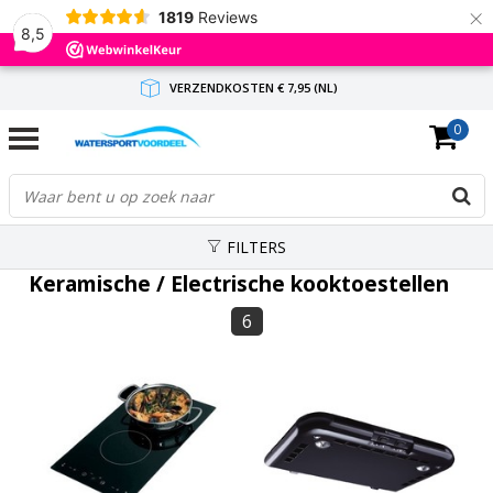
×
1819
Reviews
8,5
VERZENDKOSTEN € 7,95 (NL)
0
GRATIS VERZENDING(NL) VANAF € 65,-
BINNEN 1-3 WERKDAGEN ANTWOORD
FILTERS
Keramische / Electrische kooktoestellen
6