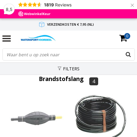
×
1819
Reviews
8,5
VERZENDKOSTEN € 7,95 (NL)
0
GRATIS VERZENDING(NL) VANAF € 65,-
BINNEN 1-3 WERKDAGEN ANTWOORD
FILTERS
Brandstofslang
4