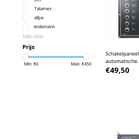
Talamex
allpa
lindemann
Lees meer
Prijs
Schakelpaneel
automatische
Min: €
0
Max: €
450
€49,50
zekeringen / 