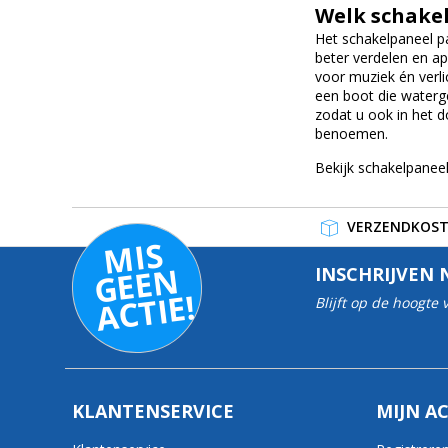
Welk schake
Het schakelpaneel pa
beter verdelen en ap
voor muziek én verli
een boot die waterge
zodat u ook in het d
benoemen.
Bekijk schakelpaneel
VERZENDKOSTE
MI
S
G
E
E
A
C
TI
N
INSCHRIJVEN 
E!
Blijft op de hoogte
KLANTENSERVICE
MIJN A