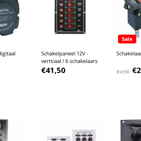
Sale
igitaal
Schakelpaneel 12V -
Schakelaa
verticaal / 6 schakelaars
€41,50
€2
€4,90