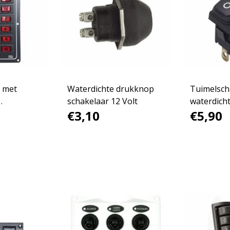
 met
Waterdichte drukknop
Tuimelsch
schakelaar 12 Volt
waterdich
€3,10
€5,90
12V