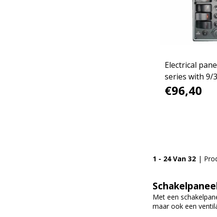
Electrical pan
series with 9/3
€96,40
voltmeter
1 - 24 Van 32
| Pro
Schakelpanee
Met een schakelpanee
maar ook een ventil