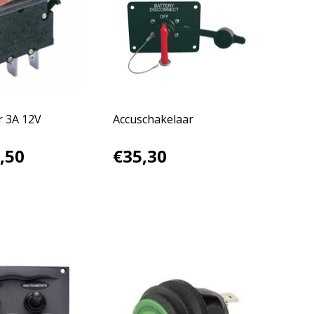
r 3A 12V
Accuschakelaar
,50
€35,30