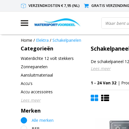
VERZENDKOSTEN € 7,95 (NL)
GRATIS VERZENDING(
Home
/
Elektra
/
Schakelpanelen
Categorieën
Schakelpanee
Waterdichte 12 volt stekkers
De schakelpaneel 1
Zonnepanelen
Lees meer
Aansluitmateriaal
1 - 24 Van 32
| Pro
Accu's
Accu accessoires
Lees meer
Merken
Alle merken
BEP