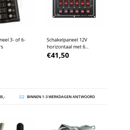
eel 3- of 6-
Schakelpaneel 12V
rs
horizontaal met 6
€41,50
schakelaars
5,-
BINNEN 1-3 WERKDAGEN ANTWOORD