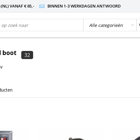
NL) VANAF € 65,-
BINNEN 1-3 WERKDAGEN ANTWOORD
l boot
32
2v
ducten