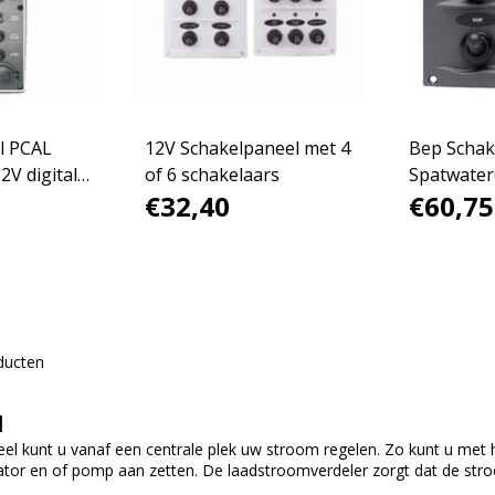
el PCAL
12V Schakelpaneel met 4
Bep Schak
2V digital
of 6 schakelaars
Spatwater
€32,40
€60,75
ducten
l
l kunt u vanaf een centrale plek uw stroom regelen. Zo kunt u met h
ator en of pomp aan zetten. De laadstroomverdeler zorgt dat de str