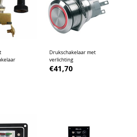
t
Drukschakelaar met
akelaar
verlichting
€41,70