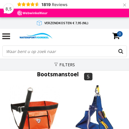
×
1819
Reviews
8,5
VERZENDKOSTEN € 7,95 (NL)
0
GRATIS VERZENDING(NL) VANAF € 65,-
BINNEN 1-3 WERKDAGEN ANTWOORD
FILTERS
Bootsmanstoel
5