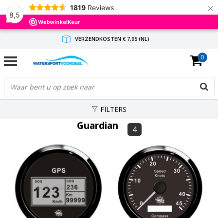
×
1819
Reviews
8,5
VERZENDKOSTEN € 7,95 (NL)
0
GRATIS VERZENDING(NL) VANAF € 65,-
BINNEN 1-3 WERKDAGEN ANTWOORD
FILTERS
Guardian
4