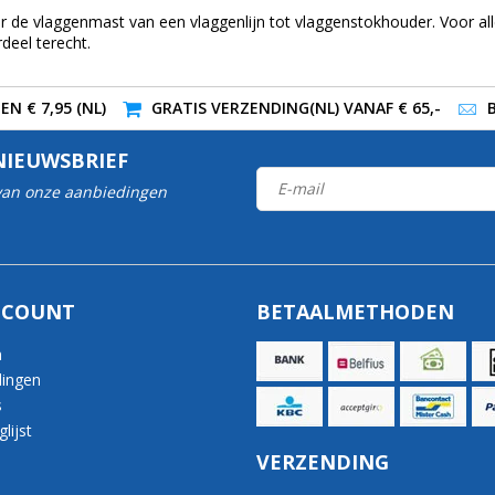
or de vlaggenmast van een vlaggenlijn tot vlaggenstokhouder. Voor a
deel terecht.
N € 7,95 (NL)
GRATIS VERZENDING(NL) VANAF € 65,-
NIEUWSBRIEF
 van onze aanbiedingen
CCOUNT
BETAALMETHODEN
n
lingen
s
lijst
VERZENDING