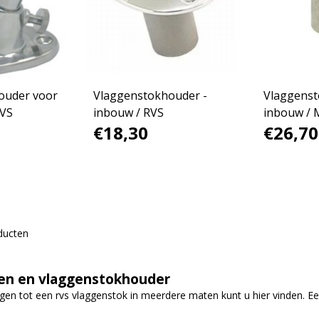
ouder voor
Vlaggenstokhouder -
Vlaggenst
RVS
inbouw / RVS
inbouw / 
€18,30
€26,70
verchroo
ducten
en en vlaggenstokhouder
gen tot een rvs vlaggenstok in meerdere maten kunt u hier vinden. Ee
.