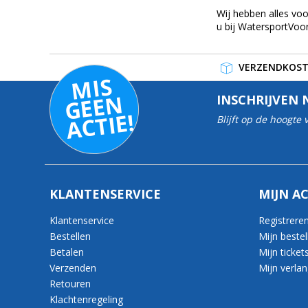
Wij hebben alles vo
u bij WatersportVoor
VERZENDKOSTE
MI
S
G
E
E
A
C
TI
N
INSCHRIJVEN 
E!
Blijft op de hoogte
KLANTENSERVICE
MIJN A
Klantenservice
Registrere
Bestellen
Mijn bestel
Betalen
Mijn ticket
Verzenden
Mijn verlang
Retouren
Klachtenregeling