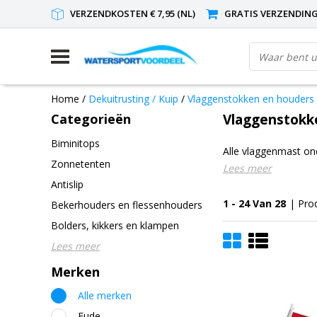
VERZENDKOSTEN € 7,95 (NL)
GRATIS VERZENDING(
Home
/
Dekuitrusting / Kuip
/
Vlaggenstokken en houders
Categorieën
Vlaggenstokk
Biminitops
Alle vlaggenmast on
Zonnetenten
Lees meer
Antislip
1 - 24 Van 28
| Pro
Bekerhouders en flessenhouders
Bolders, kikkers en klampen
Lees meer
Merken
Alle merken
Eude