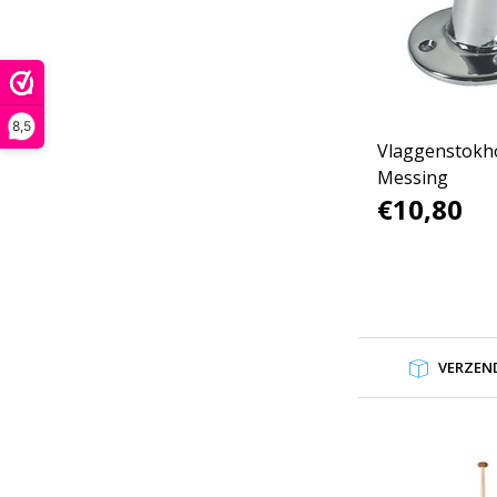
8,5
Vlaggenstokh
Messing
€10,80
VERZEND