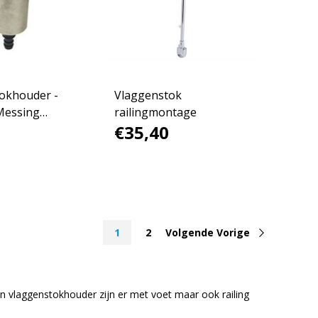
okhouder -
Vlaggenstok
Messing
railingmontage
€35,40
md
1
2
Volgende Vorige
n vlaggenstokhouder zijn er met voet maar ook railing