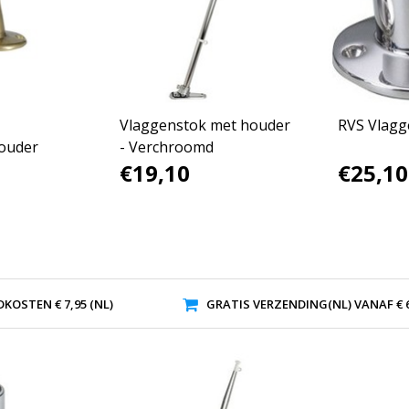
Vlaggenstok met houder
RVS Vlag
ouder
- Verchroomd
€19,10
€25,10
KOSTEN € 7,95 (NL)
GRATIS VERZENDING(NL) VANAF € 6