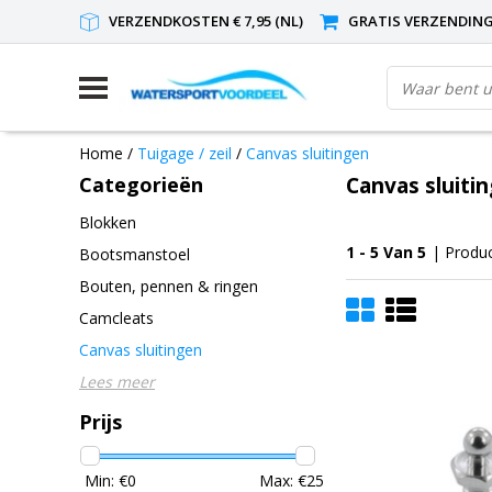
VERZENDKOSTEN € 7,95 (NL)
GRATIS VERZENDING(
Home
/
Tuigage / zeil
/
Canvas sluitingen
Categorieën
Canvas sluiti
Blokken
1 - 5 Van 5
| Produ
Bootsmanstoel
Bouten, pennen & ringen
Camcleats
Canvas sluitingen
Lees meer
Prijs
Min: €
0
Max: €
25