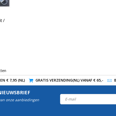
t /
cten
N € 7,95 (NL)
GRATIS VERZENDING(NL) VANAF € 65,-
NIEUWSBRIEF
 van onze aanbiedingen