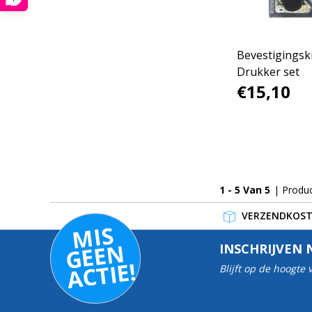
Bevestigingski
Drukker set
€15,10
1 - 5 Van 5
| Produ
VERZENDKOSTE
MI
S
G
E
E
A
C
TI
N
INSCHRIJVEN 
E!
Blijft op de hoogte