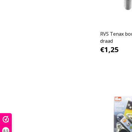
RVS Tenax bo
draad
€1,25
8,5