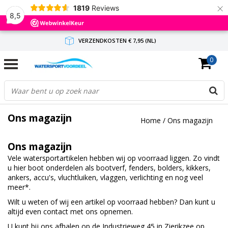
×
1819
Reviews
8,5
VERZENDKOSTEN € 7,95 (NL)
0
GRATIS VERZENDING(NL) VANAF € 65,-
BINNEN 1-3 WERKDAGEN ANTWOORD
Ons magazijn
Home
/
Ons magazijn
Ons magazijn
Vele watersportartikelen hebben wij op voorraad liggen. Zo vindt
u hier boot onderdelen als
bootverf
,
fenders
,
bolders
,
kikkers
,
ankers
,
accu's
,
vluchtluiken
,
vlaggen
,
verlichting
en nog veel
meer
*
.
Wilt u weten of wij een artikel op voorraad hebben? Dan kunt u
altijd even contact met ons opnemen.
U kunt bij ons afhalen op de Industrieweg 45 in Zierikzee op