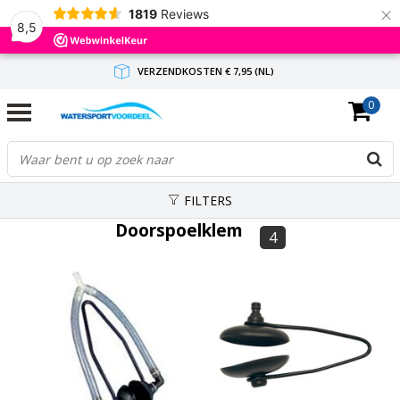
×
1819
Reviews
8,5
VERZENDKOSTEN € 7,95 (NL)
0
GRATIS VERZENDING(NL) VANAF € 65,-
BINNEN 1-3 WERKDAGEN ANTWOORD
FILTERS
Doorspoelklem
4