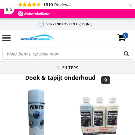
×
1819
Reviews
8,5
VERZENDKOSTEN € 7,95 (NL)
0
GRATIS VERZENDING(NL) VANAF € 65,-
BINNEN 1-3 WERKDAGEN ANTWOORD
FILTERS
Doek & tapijt onderhoud
9