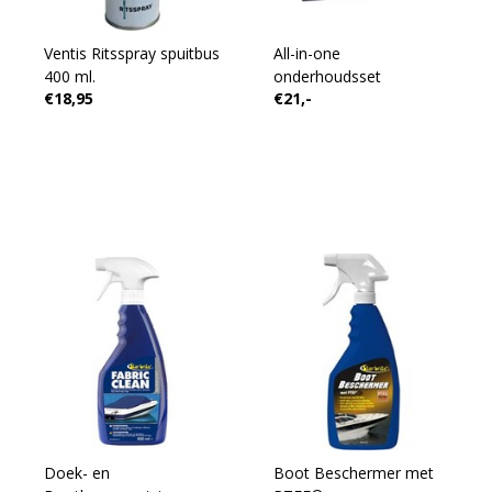
Ventis Ritsspray spuitbus
All-in-one
400 ml.
onderhoudsset
€18,95
€21,-
Doek- en
Boot Beschermer met