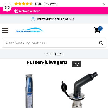
×
1819
Reviews
8,5
VERZENDKOSTEN € 7,95 (NL)
0
GRATIS VERZENDING(NL) VANAF € 65,-
BINNEN 1-3 WERKDAGEN ANTWOORD
FILTERS
Putsen-luiwagens
47