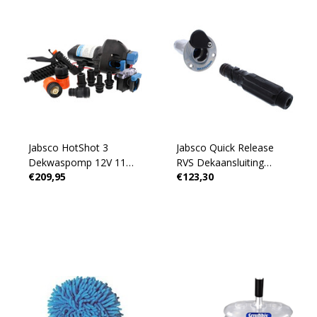
Jabsco HotShot 3
Jabsco Quick Release
Dekwaspomp 12V 11
RVS Dekaansluiting
€209,95
€123,30
l/m 50 psi
compleet