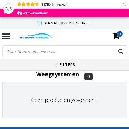
×
1819
Reviews
8,5
VERZENDKOSTEN € 7,95 (NL)
0
GRATIS VERZENDING(NL) VANAF € 65,-
BINNEN 1-3 WERKDAGEN ANTWOORD
FILTERS
Weegsystemen
0
Geen producten gevonden!...