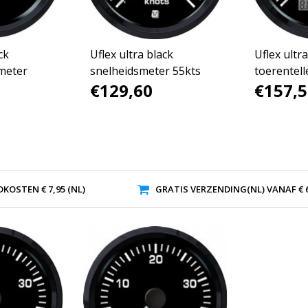
ck
Uflex ultra black
Uflex ultr
meter
snelheidsmeter 55kts
toerentell
€129,60
€157,5
KOSTEN € 7,95 (NL)
GRATIS VERZENDING(NL) VANAF € 6