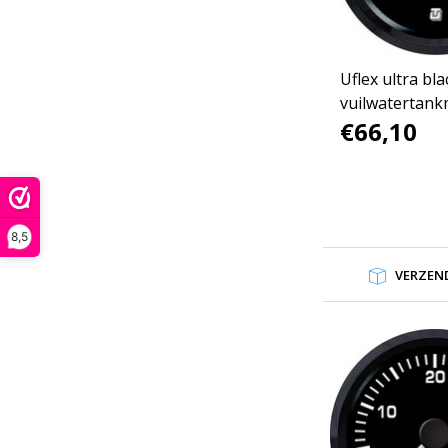
Uflex ultra bla
vuilwatertank
€66,10
8,5
VERZEND