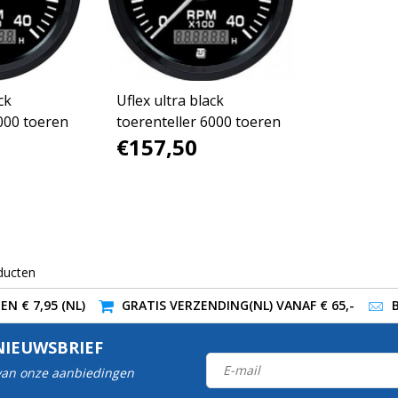
ck
Uflex ultra black
000 toeren
toerenteller 6000 toeren
€157,50
ducten
N € 7,95 (NL)
GRATIS VERZENDING(NL) VANAF € 65,-
NIEUWSBRIEF
 van onze aanbiedingen