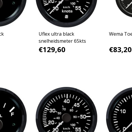
ck
Uflex ultra black
Wema Toer
snelheidsmeter 65kts
€129,60
€83,20