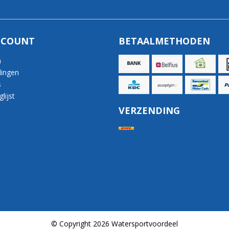
CCOUNT
BETAALMETHODEN
n
lingen
s
lijst
VERZENDING
© Copyright 2026 Watersportvoordeel