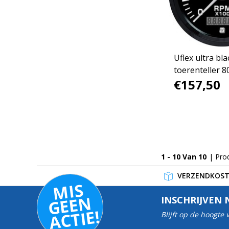
Uflex ultra bla
toerenteller 8
€157,50
1 - 10 Van 10
| Pro
VERZENDKOSTE
MI
S
G
E
E
A
C
TI
N
INSCHRIJVEN 
E!
Blijft op de hoogte