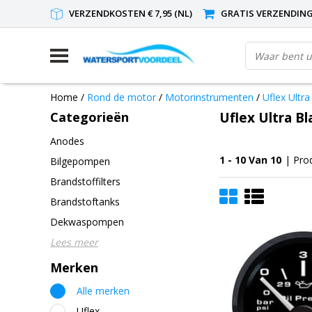
VERZENDKOSTEN € 7,95 (NL)
GRATIS VERZENDING(
Home
/
Rond de motor
/
Motorinstrumenten
/
Uflex Ultra
Categorieën
Uflex Ultra Bl
Anodes
1 - 10 Van 10
| Pro
Bilgepompen
Brandstoffilters
Brandstoftanks
Dekwaspompen
Lees meer
Merken
Alle merken
Uflex