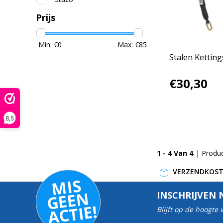
Prijs
Min: €
0
Max: €
85
Stalen Ketting
€30,30
8,5
1 - 4 Van 4
| Produ
VERZENDKOSTE
MI
S
G
E
E
A
C
TI
N
INSCHRIJVEN 
E!
Blijft op de hoogte