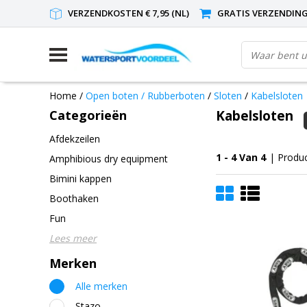
VERZENDKOSTEN € 7,95 (NL)
GRATIS VERZENDING(
Home
/
Open boten / Rubberboten
/
Sloten
/
Kabelsloten
Categorieën
Kabelsloten
Afdekzeilen
1 - 4 Van 4
| Produ
Amphibious dry equipment
Bimini kappen
Boothaken
Fun
Lees meer
Merken
Alle merken
Stazo