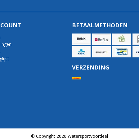
CCOUNT
BETAALMETHODEN
n
lingen
s
lijst
VERZENDING
© Copyright 2026 Watersportvoordeel