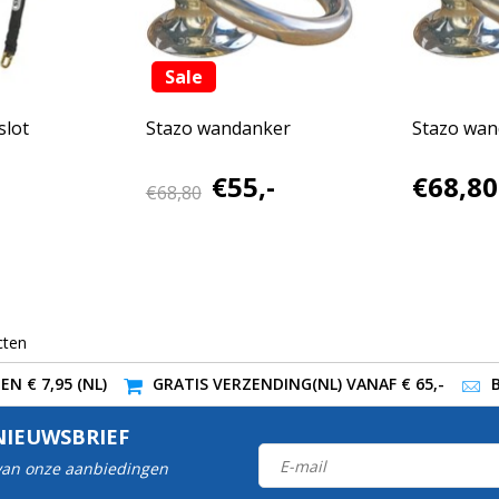
Sale
slot
Stazo wandanker
Stazo wan
€55,-
€68,80
€68,80
cten
N € 7,95 (NL)
GRATIS VERZENDING(NL) VANAF € 65,-
NIEUWSBRIEF
 van onze aanbiedingen