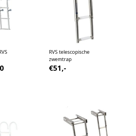
RVS
RVS telescopische
zwemtrap
0
€51,-