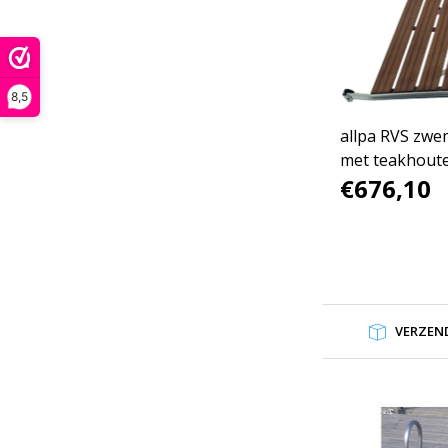
8,5
allpa RVS zwe
met teakhoute
€676,10
VERZEND