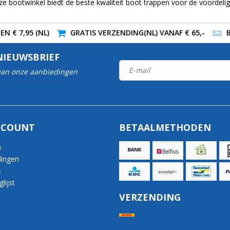
ze bootwinkel biedt de beste kwaliteit boot trappen voor de voordeligs
N € 7,95 (NL)
GRATIS VERZENDING(NL) VANAF € 65,-
NIEUWSBRIEF
 van onze aanbiedingen
CCOUNT
BETAALMETHODEN
n
lingen
s
lijst
VERZENDING