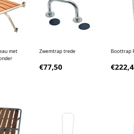
eau met
Zwemtrap trede
Boottrap 
onder
€77,50
€222,4