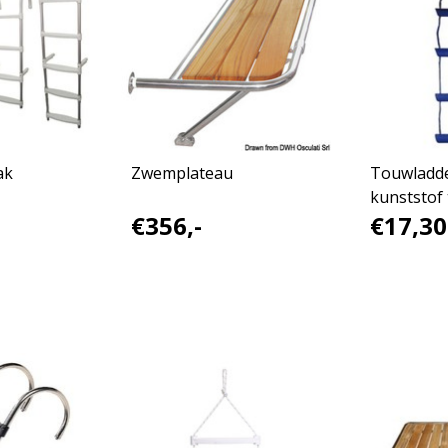
ak
Zwemplateau
Touwladd
kunststof
€356,-
€17,30
synthetisc