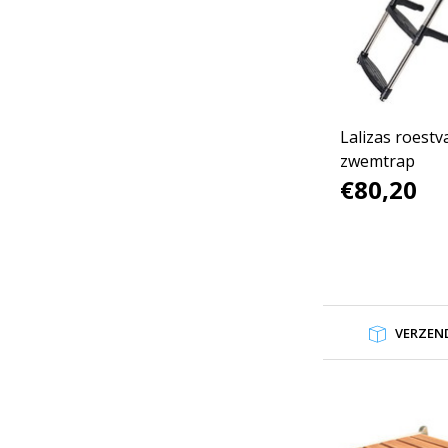
Lalizas roestv
zwemtrap
€80,20
VERZEND