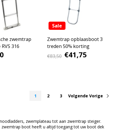
Sale
sche zwemtrap
Zwemtrap opblaasboot 3
e RVS 316
treden 50% korting
0
€41,75
€83,50
1
2
3
Volgende Vorige
 noodladders, zwemplateau tot aan zwemtrap steiger.
zwemtrap boot heeft u altijd toegang tot uw boot dek