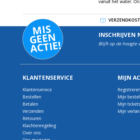
vanuit het water. On
VERZENDKOSTE
MI
S
G
E
E
A
C
TI
N
INSCHRIJVEN 
E!
Blijft op de hoogte
KLANTENSERVICE
MIJN A
Klantenservice
Registrere
Bestellen
Mijn bestel
Betalen
Mijn ticket
Verzenden
Mijn verlang
Retouren
Klachtenregeling
Over ons
Ons magazijn