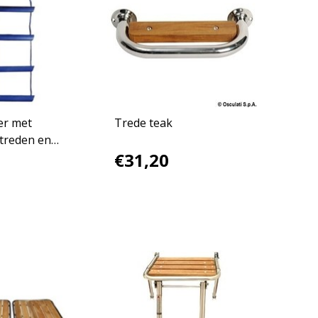
er met
Trede teak
 treden en
€31,20
he lijn