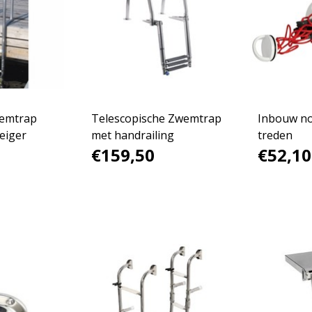
emtrap
Telescopische Zwemtrap
Inbouw no
eiger
met handrailing
treden
€159,50
€52,10