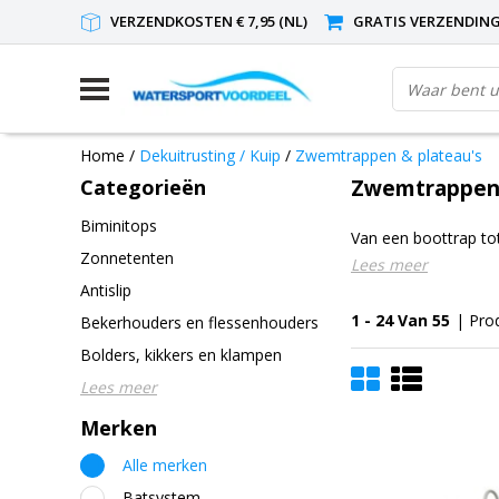
VERZENDKOSTEN € 7,95 (NL)
GRATIS VERZENDING(
Home
/
Dekuitrusting / Kuip
/
Zwemtrappen & plateau's
Categorieën
Zwemtrappen
Biminitops
Van een boottrap t
Zonnetenten
Lees meer
Antislip
1 - 24 Van 55
| Pro
Bekerhouders en flessenhouders
Bolders, kikkers en klampen
Lees meer
Merken
Alle merken
Batsystem