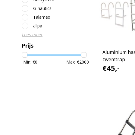
G-nautics
Talamex
allpa
Lees meer
Prijs
Aluminium ha
zwemtrap
Min: €
0
Max: €
2000
€45,-