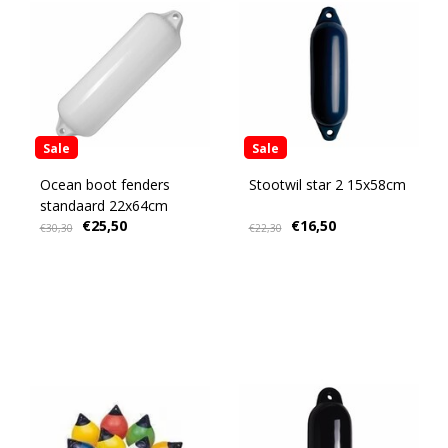
Sale
Sale
Ocean boot fenders
Stootwil star 2 15x58cm
standaard 22x64cm
€25,50
€16,50
€30,30
€22,30