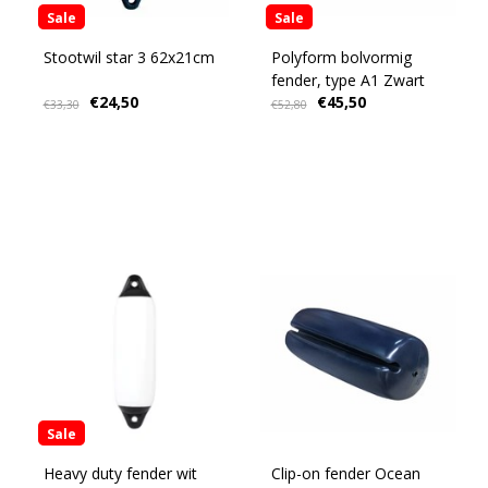
Sale
Sale
Stootwil star 3 62x21cm
Polyform bolvormig
fender, type A1 Zwart
€24,50
€45,50
€33,30
€52,80
Sale
Heavy duty fender wit
Clip-on fender Ocean