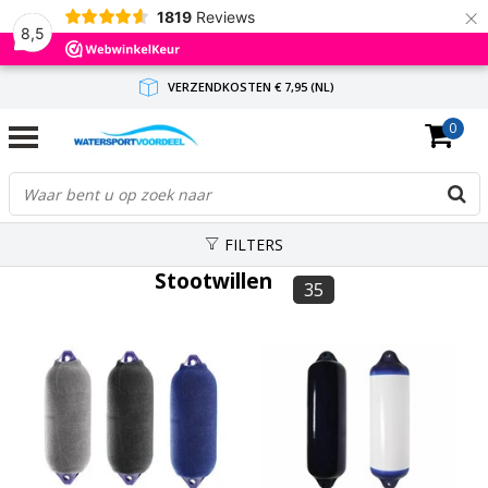
×
1819
Reviews
8,5
VERZENDKOSTEN € 7,95 (NL)
0
GRATIS VERZENDING(NL) VANAF € 65,-
BINNEN 1-3 WERKDAGEN ANTWOORD
FILTERS
Stootwillen
35