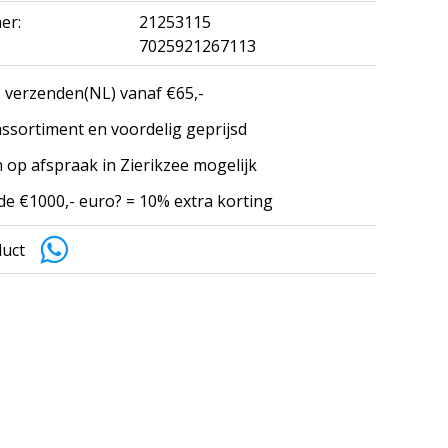
er:
21253115
7025921267113
 verzenden(NL) vanaf €65,-
ssortiment en voordelig geprijsd
 op afspraak in Zierikzee mogelijk
e €1000,- euro? = 10% extra korting
duct