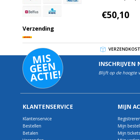
€50,10
Verzending
VERZENDKOSTE
MI
S
G
E
E
A
C
TI
N
INSCHRIJVEN 
E!
Blijft op de hoogte
KLANTENSERVICE
MIJN A
Klantenservice
Registrere
Bestellen
Mijn bestel
Betalen
Mijn ticket