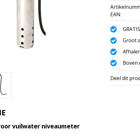
Artikelnumm
EAN:
GRATIS
Groot a
Afhalen
Boven d
Deel dit pro
IE
oor vuilwater niveaumeter
.