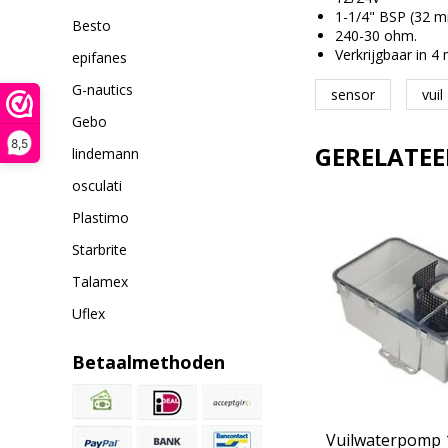
1-1/4" BSP (32 m
Besto
240-30 ohm.
Verkrijgbaar in 4
epifanes
G-nautics
sensor
vuil
Gebo
8,5
GERELATE
lindemann
osculati
Plastimo
Starbrite
Talamex
Uflex
Betaalmethoden
Vuilwaterpomp 