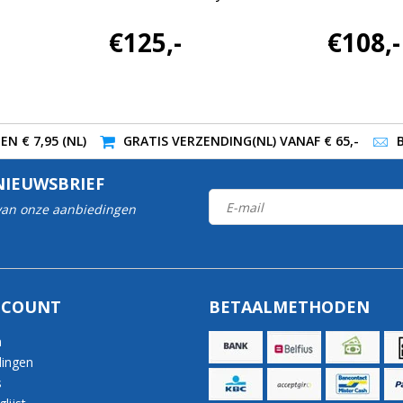
€125,-
€108,-
N € 7,95 (NL)
GRATIS VERZENDING(NL) VANAF € 65,-
NIEUWSBRIEF
 van onze aanbiedingen
CCOUNT
BETAALMETHODEN
n
lingen
s