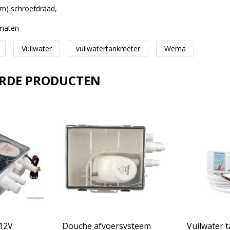
m) schroefdraad,
 maten
Vuilwater
vuilwatertankmeter
Wema
ERDE PRODUCTEN
12V
Douche afvoersysteem
Vuilwater 