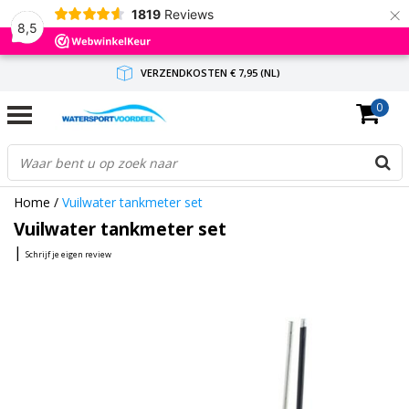
×
1819
Reviews
8,5
VERZENDKOSTEN € 7,95 (NL)
0
GRATIS VERZENDING(NL) VANAF € 65,-
BINNEN 1-3 WERKDAGEN ANTWOORD
Home
/
Vuilwater tankmeter set
Vuilwater tankmeter set
|
Schrijf je eigen review