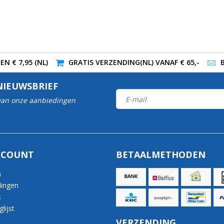
N € 7,95 (NL)
GRATIS VERZENDING(NL) VANAF € 65,-
NIEUWSBRIEF
 van onze aanbiedingen
CCOUNT
BETAALMETHODEN
n
lingen
s
lijst
VERZENDING