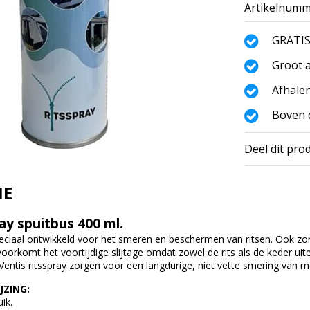
Artikelnumm
GRATIS
Groot a
Afhalen
Boven d
Deel dit pro
IE
ay spuitbus 400 ml.
speciaal ontwikkeld voor het smeren en beschermen van ritsen. Ook zor
voorkomt het voortijdige slijtage omdat zowel de rits als de keder ui
ntis ritsspray zorgen voor een langdurige, niet vette smering van m
JZING:
ik.