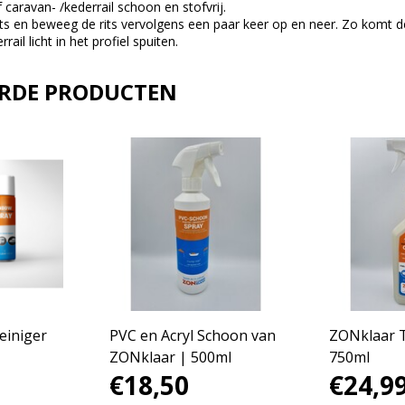
 caravan- /kederrail schoon en stofvrij.
its en beweeg de rits vervolgens een paar keer op en neer. Zo komt d
rail licht in het profiel spuiten.
ERDE PRODUCTEN
einiger
PVC en Acryl Schoon van
ZONklaar T
ZONklaar | 500ml
750ml
€18,50
€24,9