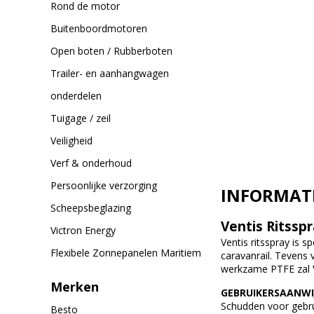
Rond de motor
Buitenboordmotoren
Open boten / Rubberboten
Trailer- en aanhangwagen
onderdelen
Tuigage / zeil
Veiligheid
Verf & onderhoud
Persoonlijke verzorging
INFORMAT
Scheepsbeglazing
Ventis Ritsspr
Victron Energy
Ventis ritsspray is 
Flexibele Zonnepanelen Maritiem
caravanrail. Tevens 
werkzame PTFE zal Ve
Merken
GEBRUIKERSAANWI
Schudden voor gebru
Besto