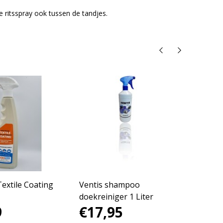
e ritsspray ook tussen de tandjes.
extile Coating
Ventis shampoo
Ventis
doekreiniger 1 Liter
400ml
9
€17,95
€19