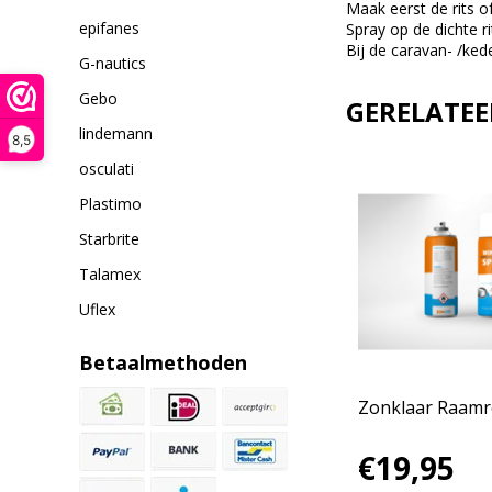
Maak eerst de rits of
epifanes
Spray op de dichte r
Bij de caravan- /keder
G-nautics
Gebo
GERELATE
lindemann
8,5
osculati
Plastimo
Starbrite
Talamex
Uflex
Betaalmethoden
ay
EHBO Set van Zonklaar |
Zonklaar Raamr
Compleet en Compact
€79,95
€19,95
Eerste Hulp Pakket voor
Canvas