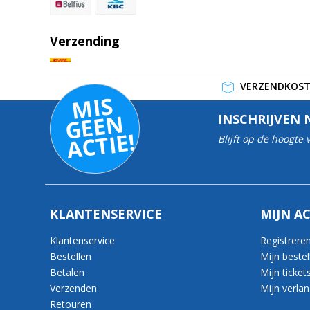
Verzending
VERZENDKOSTE
MI
S
G
E
E
A
C
TI
N
INSCHRIJVEN 
E!
Blijft op de hoogte
KLANTENSERVICE
MIJN A
Klantenservice
Registrere
Bestellen
Mijn bestel
Betalen
Mijn ticket
Verzenden
Mijn verlang
Retouren