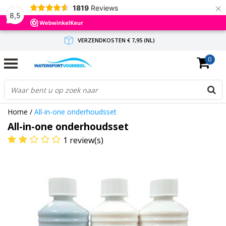
×
1819
Reviews
8,5
VERZENDKOSTEN € 7,95 (NL)
0
GRATIS VERZENDING(NL) VANAF € 65,-
BINNEN 1-3 WERKDAGEN ANTWOORD
Home
/
All-in-one onderhoudsset
All-in-one onderhoudsset
1 review(s)